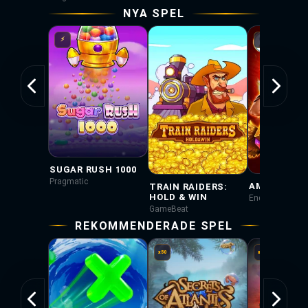
NYA SPEL
⚡
⚡
SUGAR RUSH 1000
Pragmatic
AMAZONS R
TRAIN RAIDERS:
HOLD & WIN
Endorphina
GameBeat
REKOMMENDERADE SPEL
x50
x50